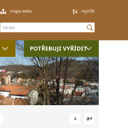
mapa webu
rejstřík
Vyhledávání
POTŘEBUJI VYŘÍDIT
a+
a