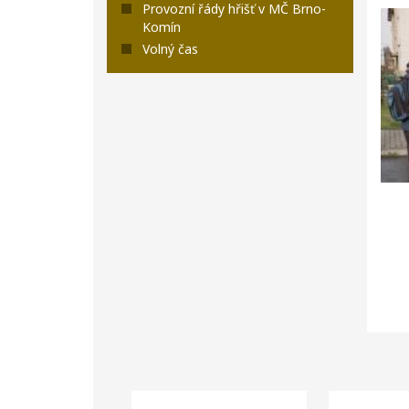
Provozní řády hřišť v MČ Brno-
Komín
Volný čas