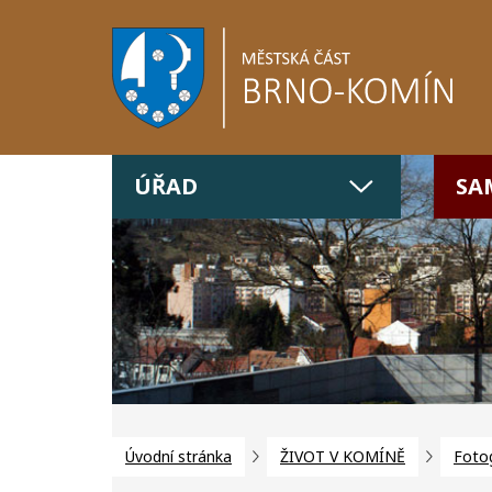
ÚŘAD
SA
Úvodní stránka
ŽIVOT V KOMÍNĚ
Fotog