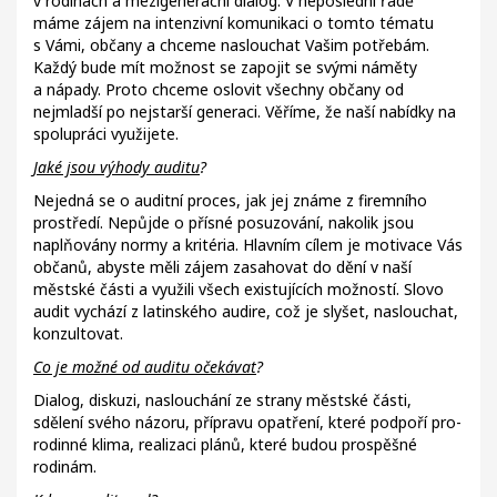
v rodinách a mezigenerační dialog. V neposlední řadě
máme zájem na intenzivní komunikaci o tomto tématu
s Vámi, občany a chceme naslouchat Vašim potřebám.
Každý bude mít možnost se zapojit se svými náměty
a nápady. Proto chceme oslovit všechny občany od
nejmladší po nejstarší generaci. Věříme, že naší nabídky na
spolupráci využijete.
Jaké jsou výhody auditu
?
Nejedná se o auditní proces, jak jej známe z firemního
prostředí. Nepůjde o přísné posuzování, nakolik jsou
naplňovány normy a kritéria. Hlavním cílem je motivace Vás
občanů, abyste měli zájem zasahovat do dění v naší
městské části a využili všech existujících možností. Slovo
audit vychází z latinského audire, což je slyšet, naslouchat,
konzultovat.
Co je možné od auditu očekávat
?
Dialog, diskuzi, naslouchání ze strany městské části,
sdělení svého názoru, přípravu opatření, které podpoří pro-
rodinné klima, realizaci plánů, které budou prospěšné
rodinám.