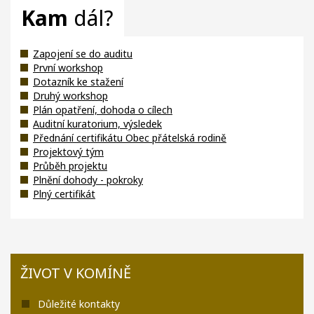
Kam
dál?
Zapojení se do auditu
První workshop
Dotazník ke stažení
Druhý workshop
Plán opatření, dohoda o cílech
Auditní kuratorium, výsledek
Přednání certifikátu Obec přátelská rodině
Projektový tým
Průběh projektu
Plnění dohody - pokroky
Plný certifikát
ŽIVOT V KOMÍNĚ
Důležité kontakty