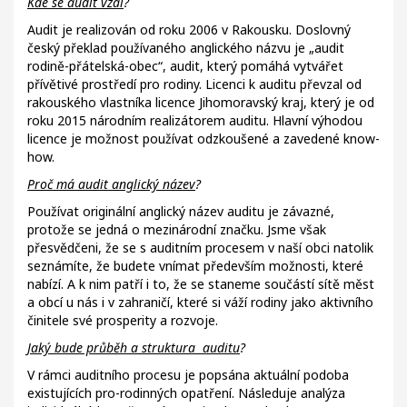
Kde se audit vzal
?
Audit je realizován od roku 2006 v Rakousku. Doslovný
český překlad používaného anglického názvu je „audit
rodině-přátelská-obec“, audit, který pomáhá vytvářet
přívětivé prostředí pro rodiny. Licenci k auditu převzal od
rakouského vlastníka licence Jihomoravský kraj, který je od
roku 2015 národním realizátorem auditu. Hlavní výhodou
licence je možnost používat odzkoušené a zavedené know-
how.
Proč má audit anglický název
?
Používat originální anglický název auditu je závazné,
protože se jedná o mezinárodní značku. Jsme však
přesvědčeni, že se s auditním procesem v naší obci natolik
seznámíte, že budete vnímat především možnosti, které
nabízí. A k nim patří i to, že se staneme součástí sítě měst
a obcí u nás i v zahraničí, které si váží rodiny jako aktivního
činitele své prosperity a rozvoje.
Jaký bude průběh a struktura auditu
?
V rámci auditního procesu je popsána aktuální podoba
existujících pro-rodinných opatření. Následuje analýza