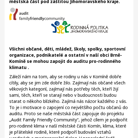
městská část pod záštitou Jihomoravského kraje.
Všichni občané, děti, mládež, školy, spolky, sportovní
organizace, podnikatelé a ostatní v naší obci Brně-
Komíně se mohou zapojit do auditu pro-rodinného
klimatu .
Záleží nám na tom, aby se rodiny u nás v Komíně dobře
cítily, aby se jim zde dobře žilo. Zajímají nás občané všech
věkových kategorií, zajímají nás potřeby těch, kteří žijí
sami, těch, kteří se starají nebo v budoucnosti budou
starat o někoho blízkého. Zajímá nás názor každého z vás.
To je i motivace o zapojení co největšího počtu občanů do
auditu. Proto se naše městská část zapojuje do projektu
„Audit Family Friendly Community“, jehož cílem je podpořit
pro-rodinné klima v naší městské části Komín, klima, které
je přátelské rodině, které podpoří budování vztahů