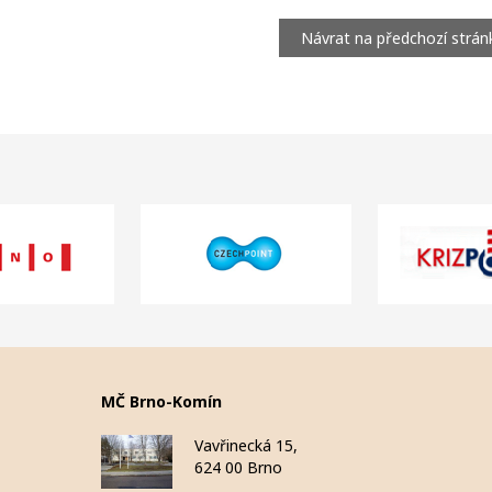
Návrat na předchozí strán
MČ Brno-Komín
Vavřinecká 15,
624 00 Brno