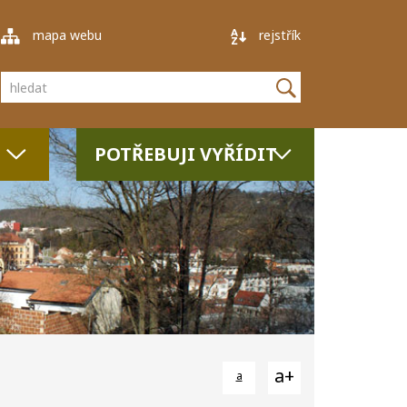
mapa webu
rejstřík
Vyhledávání
POTŘEBUJI VYŘÍDIT
a+
a