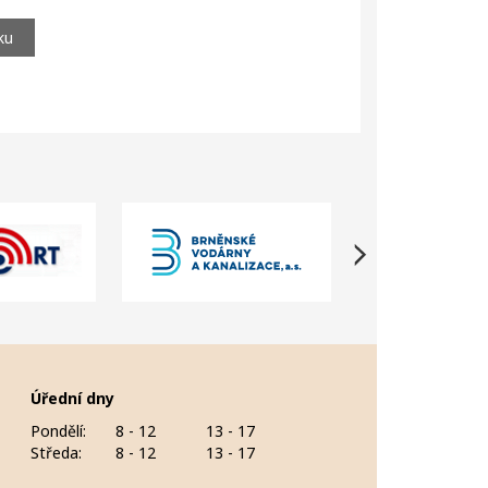
ku
Úřední dny
Pondělí:
8 - 12
13 - 17
Středa:
8 - 12
13 - 17