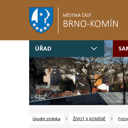
ÚŘAD
SA
Úvodní stránka
ŽIVOT V KOMÍNĚ
Fotog