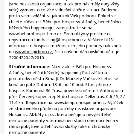
Jsme nezisková organizace, a tak pro nás měly dary vždy
velký význam, o to více v dnešní složité situaci. Budeme
proto velmi vděční za jakoukoli Vaši podporu. Pokud se
chcete zúčastnit Běhu pro Hospic sv. Alžběty, benefičního
běžeckého happeningu, zaregistrujte se na:
www.behprohospic-brno.cz. Firemní týmy prosíme o
registraci na fundraising@hospicbrno.cz. Veškeré bližší
informace o hospici i možnostech jeho podpory naleznete
na
www.hospicbrno.cz
, číslo našeho dárcovského účtu je
2200422047/2010.
Stručné informace:
Název akce: Běh pro Hospic sv.
Alžběty, benefiční běžecký happening Pod záštitou
primátorky města Brna JUDr. Markéty Vaňkové Letos se
koná po páté Datum: 18. 6. od 10 hod. Start přímo z
hospice: Kamenná 36 Trasa povede směrem k Anthroposu
přes Červený kopec a zpět do hospice Délky tras: 0,6 / 5,7 /
11,4 km Registrace na: www.behprohospic-brno.cz Výtěžek
ze startovného půjde na potřeby neziskové organizace
Hospic sv. Alžběty o.p.s., která pečuje o nevyléčitelně
nemocné pacienty v terminálním stadiu onemocnění a v
rámci pobytové odlehčovací služby také o chronicky
nemocné pacienty.