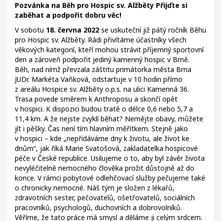
Pozvánka na Běh pro Hospic sv. Alžběty
Přijďte si
zaběhat a podpořit dobru věc!
V sobotu
18. června 2022
se uskuteční již pátý ročník Běhu
pro Hospic sv. Alžběty. Rádi přivítáme účastníky všech
věkových kategorií, kteří mohou strávit příjemný sportovní
den a zároveň podpořit jediný kamenný hospic v Brně.
Běh, nad nímž převzala záštitu primátorka města Brna
JUDr. Markéta Vaňková, odstartuje v 10 hodin přímo
z areálu Hospice sv. Alžběty o.p.s. na ulici Kamenná 36.
Trasa povede směrem k Anthroposu a skončí opět
v hospici. K dispozici budou tratě o délce 0,6 nebo 5,7 a
11,4 km. A že nejste zvyklí běhat? Nemějte obavy, můžete
jít i pěšky. Čas není tím hlavním měřítkem. Stejně jako
v hospici – kde „nepřidáváme dny k životu, ale život ke
dnům“, jak říká Marie Svatošová, zakladatelka hospicové
péče v České republice. Usilujeme o to, aby byl závěr života
nevyléčitelně nemocného člověka prožit důstojně až do
konce. V rámci pobytové odlehčovací služby pečujeme také
o chronicky nemocné. Náš tým je složen z lékařů,
zdravotních sester, pečovatelů, ošetřovatelů, sociálních
pracovníků, psychologů, duchovních a dobrovolníků.
Věříme, že tato práce má smysl a děláme ji celým srdcem.