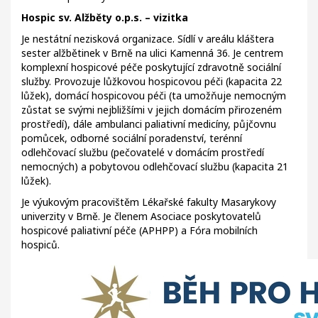
Hospic sv. Alžběty o.p.s. – vizitka
Je nestátní nezisková organizace. Sídlí v areálu kláštera
sester alžbětinek v Brně na ulici Kamenná 36. Je centrem
komplexní hospicové péče poskytující zdravotně sociální
služby. Provozuje lůžkovou hospicovou péči (kapacita 22
lůžek), domácí hospicovou péči (ta umožňuje nemocným
zůstat se svými nejbližšími v jejich domácím přirozeném
prostředí), dále ambulanci paliativní medicíny, půjčovnu
pomůcek, odborné sociální poradenství, terénní
odlehčovací službu (pečovatelé v domácím prostředí
nemocných) a pobytovou odlehčovací službu (kapacita 21
lůžek).
Je výukovým pracovištěm Lékařské fakulty Masarykovy
univerzity v Brně. Je členem Asociace poskytovatelů
hospicové paliativní péče (APHPP) a Fóra mobilních
hospiců.