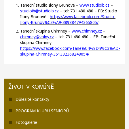
Taneční studio Ilony Brunové –
www.studioib.cz
–
studioib@studioib.cz
– tel: 731 480 480 – FB: Studio
Ilony Brunové
https://www.facebook.com/Studio-
Ilony-Brunov%C3%A9-389884794365805/
Taneční skupina Chimney –
www.chimney.cz
–
chimney@volny.cz
– tel: 731 480 480 - FB: Taneční
skupina Chimney
https://www.facebook.com/Tane%C4%8Dn%C3%AD-
skupina-Chimney-351332368248054/
ŽIVOT V KOMÍNĚ
Důležité kontakty
PROGRAM KLUBU SENIORŮ
Fotogalerie