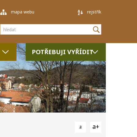
mapa webu
rejstřík
Vyhledávání
POTŘEBUJI VYŘÍDIT
a+
a