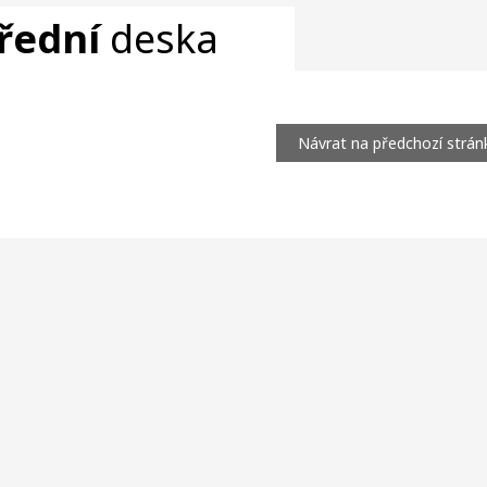
řední
deska
Návrat na předchozí strán