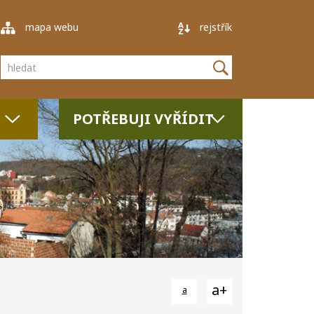
mapa webu
rejstřík
Vyhledávání
POTŘEBUJI VYŘÍDIT
a+
a