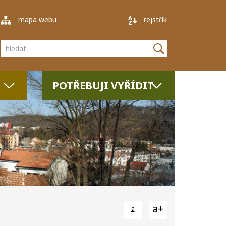
mapa webu
rejstřík
Vyhledávání
POTŘEBUJI VYŘÍDIT
a+
a