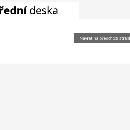
řední
deska
Návrat na předchozí strán