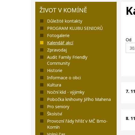
K
ŽIVOT V KOMÍNĚ
Důležité kontakty
PROGRAM KLUBU SENIORŮ
Fotogalerie
Od
Kalendář akcí
Zpravodaj
Audit Family Friendly
Community
Historie
Informace o obci
Kultura
7. 1
Noční klid - výjimky
Pobočka knihovny Jiřího Mahena
Pro seniory
Školství
8. 1
Provozní řády hřišť v MČ Brno-
Komín
Volný čas