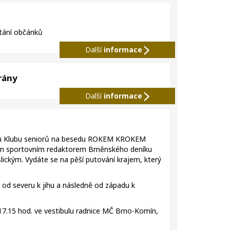
ítání občánků
Další
informace
rány
Další
informace
mu Klubu seniorů na besedu ROKEM KROKEM
ým sportovním redaktorem Brněnského deníku
ckým. Vydáte se na pěší putování krajem, který
d severu k jihu a následně od západu k
17.15 hod. ve vestibulu radnice MČ Brno-Komín,