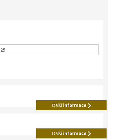
Další
informace
Další
informace