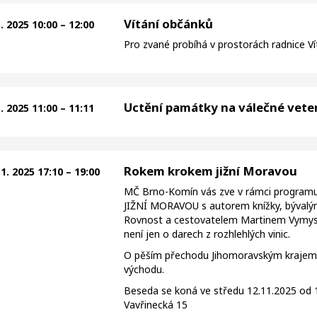
Vítání občánků
1. 2025 10:00 – 12:00
Pro zvané probíhá v prostorách radnice V
Uctění památky na válečné vete
1. 2025 11:00 – 11:11
Rokem krokem jižní Moravou
11. 2025 17:10 – 19:00
MČ Brno-Komín vás zve v rámci progra
JIŽNÍ MORAVOU s autorem knížky, býval
Rovnost a cestovatelem Martinem Vymysli
není jen o darech z rozhlehlých vinic.
O pěším přechodu Jihomoravským krajem o
východu.
Beseda se koná ve středu 12.11.2025 od 
Vavřinecká 15