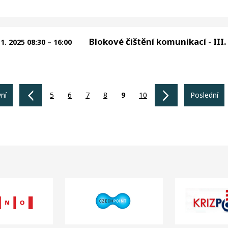
Blokové čištění komunikací - III.
11. 2025 08:30 – 16:00
vní
5
6
7
8
9
10
Poslední