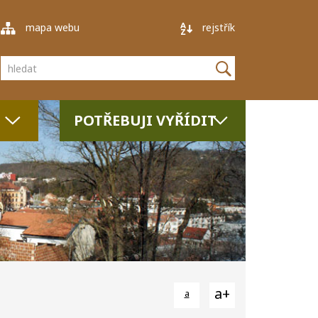
mapa webu
rejstřík
Vyhledávání
POTŘEBUJI VYŘÍDIT
a+
a