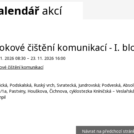
alendář
akcí
okové čištění komunikací - I. bl
11. 2026 08:30 – 23. 11. 2026 16:00
ové čištění komunikací
:
ická, Podskalská, Ruský vrch, Svratecká, Jundrovská; Podveská, Abs
/1a, Pastviny, Houškova, Čichnova, cyklostezka Kníničská – Veslařská, 
pil
Návrat na předchozí strán