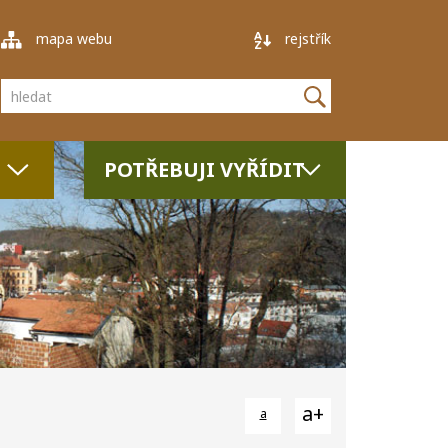
mapa webu
rejstřík
Vyhledávání
POTŘEBUJI VYŘÍDIT
a+
a