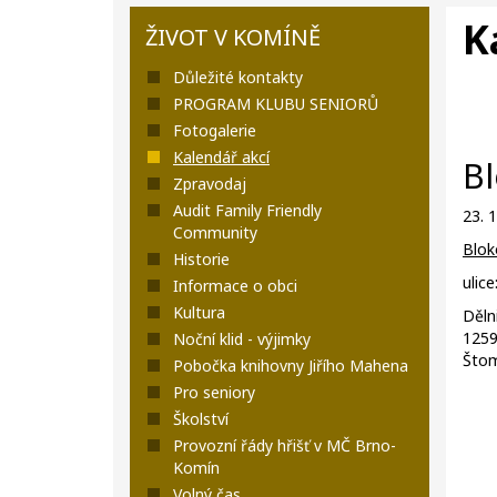
K
ŽIVOT V KOMÍNĚ
Důležité kontakty
PROGRAM KLUBU SENIORŮ
Fotogalerie
Kalendář akcí
Bl
Zpravodaj
Audit Family Friendly
23. 
Community
Blok
Historie
ulice
Informace o obci
Kultura
Děln
1259
Noční klid - výjimky
Štom
Pobočka knihovny Jiřího Mahena
Pro seniory
Školství
Provozní řády hřišť v MČ Brno-
Komín
Volný čas