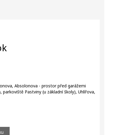
ok
olonova, Absolonova - prostor před garážemi
parkoviště Pastviny (u základní školy), Uhlířova,
ku