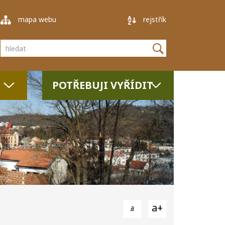
mapa webu
rejstřík
Vyhledávání
POTŘEBUJI VYŘÍDIT
a+
a