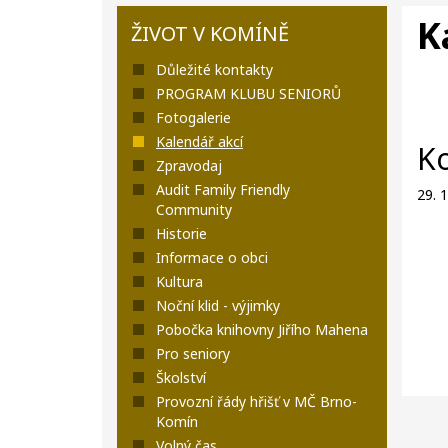
K
ŽIVOT V KOMÍNĚ
Důležité kontakty
PROGRAM KLUBU SENIORŮ
Fotogalerie
Kalendář akcí
K
Zpravodaj
Audit Family Friendly
29. 
Community
Historie
Informace o obci
Kultura
Noční klid - výjimky
Pobočka knihovny Jiřího Mahena
Pro seniory
Školství
Provozní řády hřišť v MČ Brno-
Komín
Volný čas