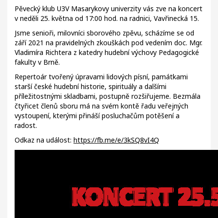
Pěvecký klub U3V Masarykovy univerzity vás zve na koncert
v neděli 25. května od 17:00 hod. na radnici, Vavřinecká 15.
Jsme senioři, milovníci sborového zpěvu, scházíme se od
září 2021 na pravidelných zkouškách pod vedením doc. Mgr.
Vladimíra Richtera z katedry hudební výchovy Pedagogické
fakulty v Brně.
Repertoár tvořený úpravami lidových písní, památkami
starší české hudební historie, spirituály a dalšími
příležitostnými skladbami, postupně rozšiřujeme. Bezmála
čtyřicet členů sboru má na svém kontě řadu veřejných
vystoupení, kterými přináší posluchačům potěšení a
radost.
Odkaz na událost:
https://fb.me/e/3kSQ8vI4Q