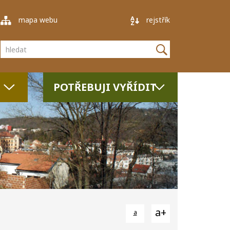
mapa webu
rejstřík
Vyhledávání
POTŘEBUJI VYŘÍDIT
a+
a