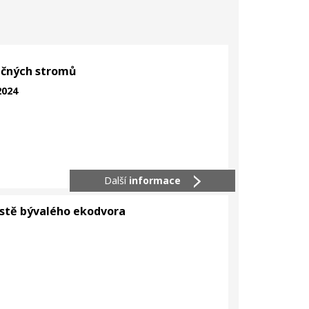
ečných stromů
 2024
Další
informace
ístě bývalého ekodvora