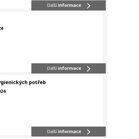
Další
informace
24
Další
informace
ygienických potřeb
024
Další
informace