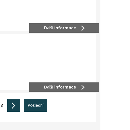
Další
informace
Další
informace
18
Poslední