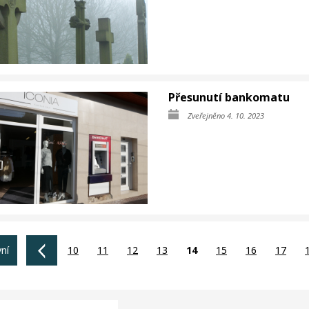
Přesunutí bankomatu
Zveřejněno 4. 10. 2023
vní
10
11
12
13
14
15
16
17