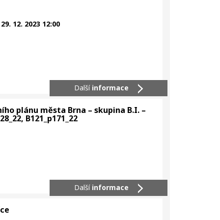
 29. 12. 2023 12:00
Další
informace
ho plánu města Brna – skupina B.I. –
8_22, B121_p171_22
Další
informace
čce